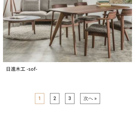
日進木工 -sof-
1
2
3
次へ »