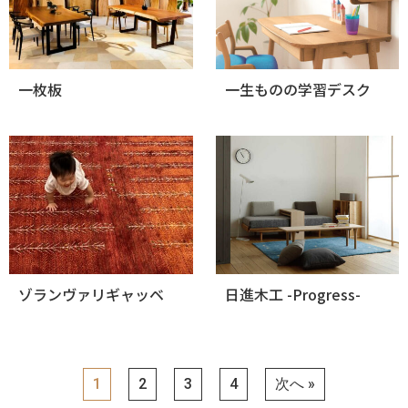
一枚板
一生ものの学習デスク
ゾランヴァリギャッベ
日進木工 -Progress-
1
2
3
4
次へ »