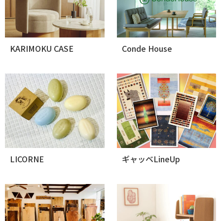
KARIMOKU CASE
Conde House
LICORNE
ギャッベLineUp