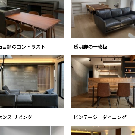
石目調のコントラスト
透明脚の一枚板
センス リビング
ビンテージ ダイニング