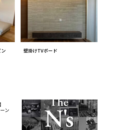
ビン
壁掛けTVボード
】
ペーン