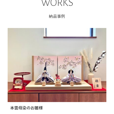
WORKS
納品事例
本雲母染のお雛様