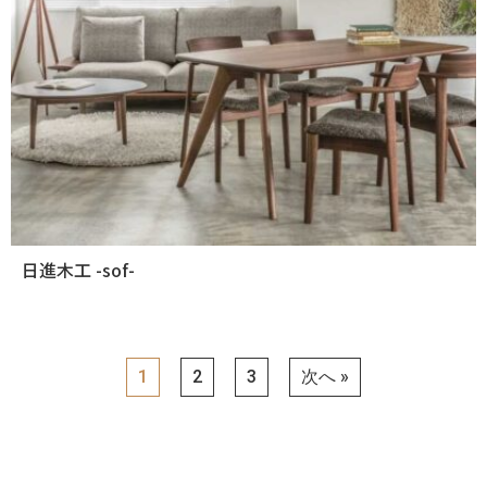
日進木工 -sof-
1
2
3
次へ »