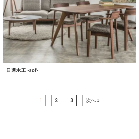
日進木工 -sof-
1
2
3
次へ »