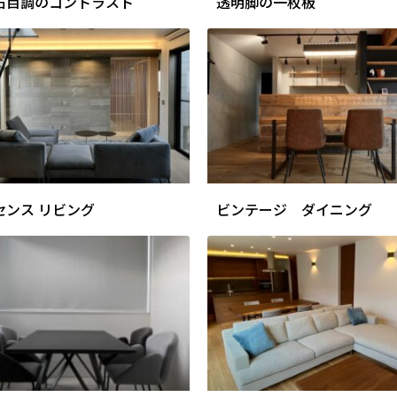
石目調のコントラスト
透明脚の一枚板
センス リビング
ビンテージ ダイニング