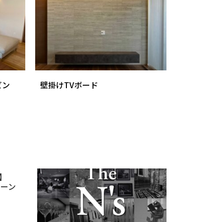
ビン
壁掛けTVボード
】
ペーン