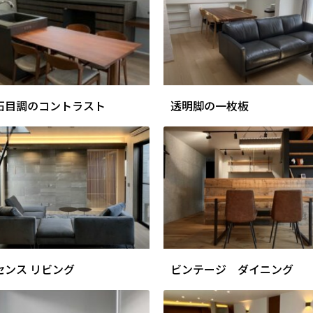
石目調のコントラスト
透明脚の一枚板
センス リビング
ビンテージ ダイニング