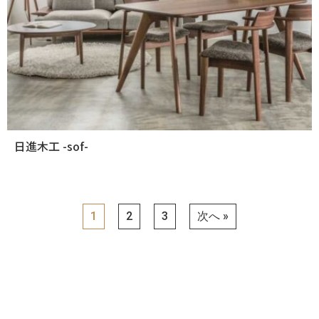
日進木工 -sof-
1
2
3
次へ »