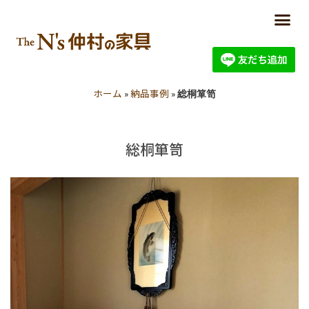
ホーム
納品事例
»
»
総桐箪笥
総桐箪笥