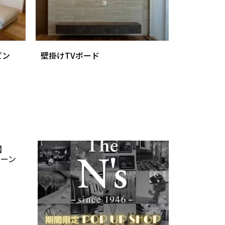
ビン
壁掛けTVボード
】
ペーン