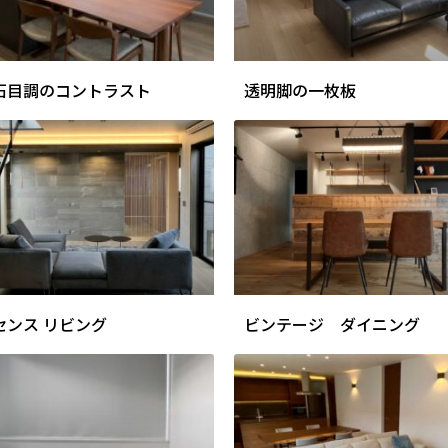
石目調のコントラスト
透明脚の一枚板
センス リビング
ビンテージ ダイニング