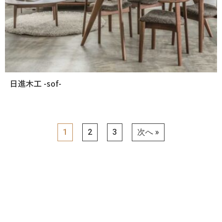
日進木工 -sof-
1
2
3
次へ »