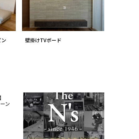
ビン
壁掛けTVボード
】
ペーン