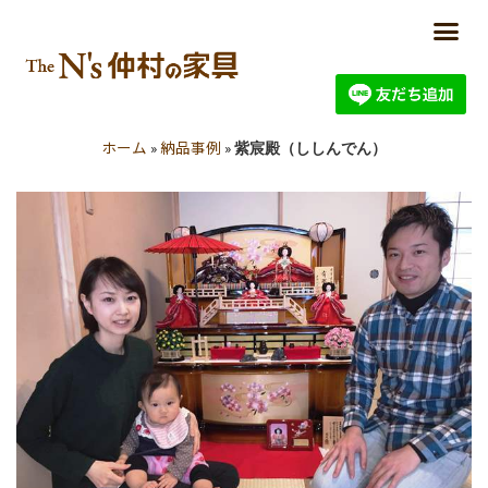
ホーム
納品事例
»
»
紫宸殿（ししんでん）