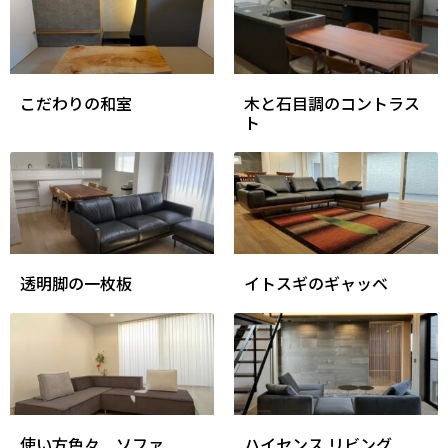
こだわりの和室
木と石目調のコントラス
ト
透明脚の一枚板
イトスギのギャッベ
使い方色々 ソファ
ハイセンス リビング