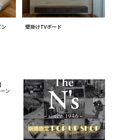
ビン
壁掛けTVボード
】
ペーン