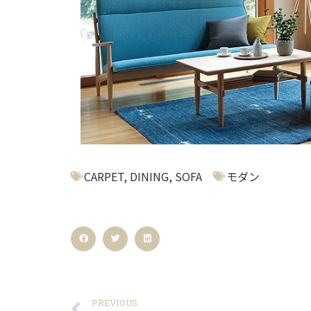
CARPET
,
DINING
,
SOFA
モダン
PREVIOUS