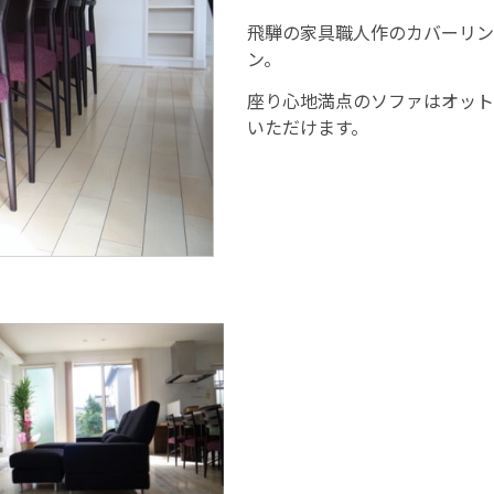
飛騨の家具職人作のカバーリン
ン。
座り心地満点のソファはオット
いただけます。