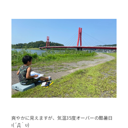
爽やかに見えますが、気温35度オーバーの酷暑日
ι(´Д｀υ)