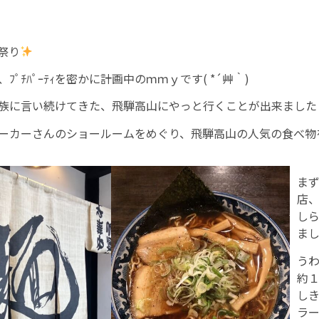
祭り
ﾟﾁﾊﾟｰﾃｨを密かに計画中のｍｍｙです( *´艸｀)
族に言い続けてきた、飛騨高山にやっと行くことが出来ました
ーカーさんのショールームをめぐり、飛騨高山の人気の食べ物を大
ま
店
し
ま
う
約
し
ラ