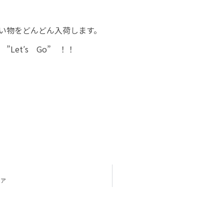
い物をどんどん入荷します。
Let′s Go” ！！
ェア