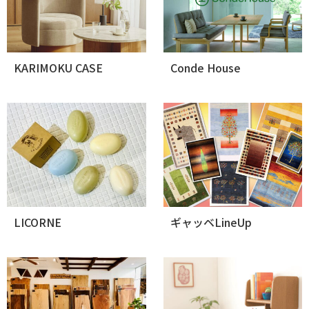
KARIMOKU CASE
Conde House
LICORNE
ギャッベLineUp