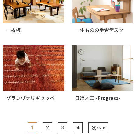
一枚板
一生ものの学習デスク
ゾランヴァリギャッベ
日進木工 -Progress-
1
2
3
4
次へ »