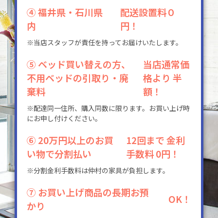
④ 福井県・石川県
配送設置料０
内
円！
※当店スタッフが責任を持ってお届けいたします。
⑤ ベッド買い替えの方、
当店通常価
不用ベッドの引取り・廃
格より 半
棄料
額！
※配達同一住所、購入同数に限ります。お買い上げ時
にお申し付けください。
⑥ 20万円以上のお買
12回まで 金利
い物で分割払い
手数料 0円！
※分割金利手数料は仲村の家具が負担します。
⑦ お買い上げ商品の長期お預
OK！
かり