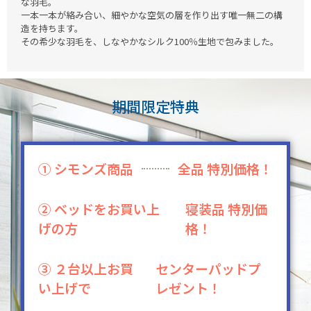
な羽毛。
一本一本が絡み合い、細やかな空気の層を作り出す唯一無二の構
造を持ちます。
その希少な羽毛を、しなやかなシルク100％生地で包みました。
期間限定特典
① シモンズ商品
全品 特別価格！
② ベッドをお買い上
寝装品 特別価
げの方
格！
③ ２台以上お買
センターパッドプ
い上げで
レゼント！