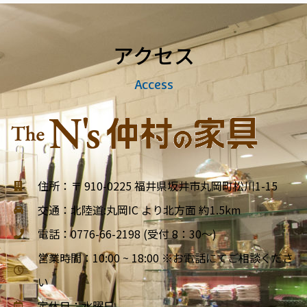
アクセス
Access
住所：〒 910-0225 福井県坂井市丸岡町松川1-15
交通：北陸道:丸岡IC より北方面 約1.5km
電話：0776-66-2198 (受付 8：30～)
営業時間：10:00 ~ 18:00 ※お電話にてご相談くださ
い
定休日：水曜日