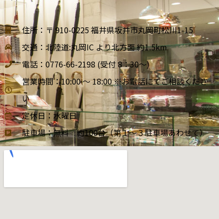
住所：〒 910-0225 福井県坂井市丸岡町松川1-15
交通：北陸道:丸岡IC より北方面 約1.5km
電話：0776-66-2198 (受付 8：30～)
営業時間：10:00 ～ 18:00 ※お電話にてご相談くださ
い
定休日：水曜日
駐車場：無料 約100台（第１～３駐車場あわせて）