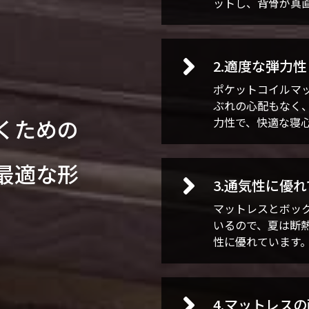
ットし、背骨が真
2.適度な弾力性
ポケットコイルマ
ぶれの心配もなく
くための
力性で、快適な寝
最適な形
3.通気性に優
マットレスとボッ
いるので、夏は断
性に優れています
4.マットレス