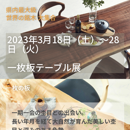
県内最大級
世界の銘木 大集合
2023年3月18日（土）～28
日（火）
一枚板テーブル展
一枚の板
一期一会の杢目との出会い。
長い年月を経て大自然が育んだ美しい杢
目と深みのある色艶。