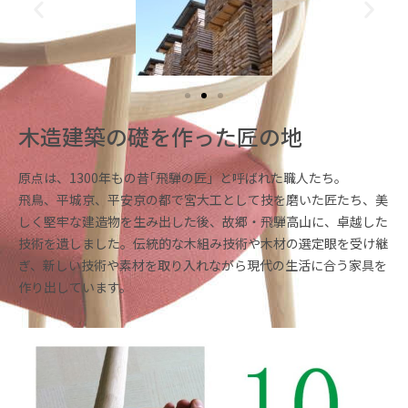
木造建築の礎を作った匠の地
原点は、1300年もの昔｢飛騨の匠」と呼ばれた職人たち。
飛鳥、平城京、平安京の都で宮大工として技を磨いた匠たち、美
しく堅牢な建造物を生み出した後、故郷・飛騨高山に、卓越した
技術を遺しました。伝統的な木組み技術や木材の選定眼を受け継
ぎ、新しい技術や素材を取り入れながら現代の生活に合う家具を
作り出しています。