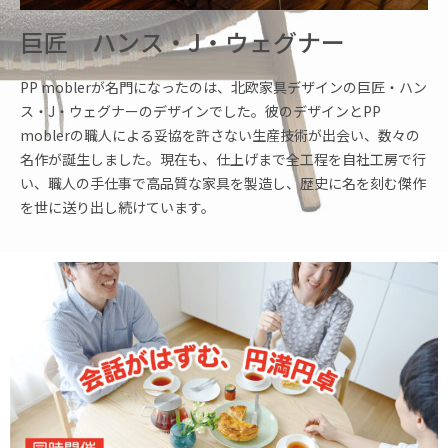
巨匠 ハンス・J・ウェグナー
PP moblerが名門になったのは、北欧家具デザインの巨匠・ハン
ス・J・ウェグナーのデザインでした。彼のデザインとPP
moblerの職人による妥協を許さない生産技術が出会い、数々の
名作が誕生しました。現在も、仕上げまで全工程を自社工房で行
い、職人の手仕事で高品質な家具を製造し、歴史に名を刻む傑作
を世に送り出し続けています。