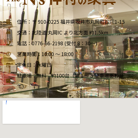
住所：〒 910-0225 福井県坂井市丸岡町松川1-15
交通：北陸道:丸岡IC より北方面 約1.5km
電話：0776-66-2198 (受付 8：30～)
営業時間：10:00 ～ 18:00
定休日：水曜日
駐車場：無料 約100台（第１～３駐車場あわせ
て）